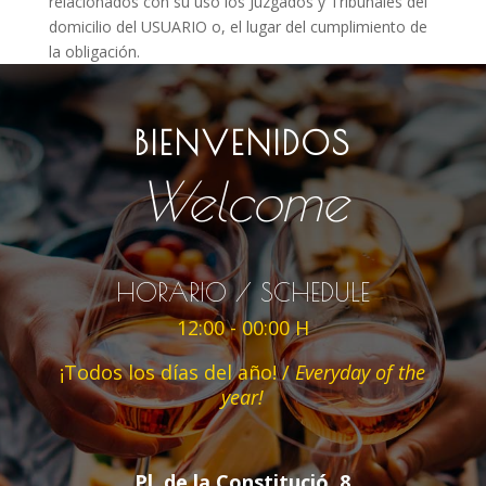
relacionados con su uso los Juzgados y Tribunales del
domicilio del USUARIO o, el lugar del cumplimiento de
la obligación.
BIENVENIDOS
Welcome
HORARIO / SCHEDULE
12:00 - 00:00 H
¡Todos los días del año! /
Everyday of the
year!
Pl. de la Constitució, 8